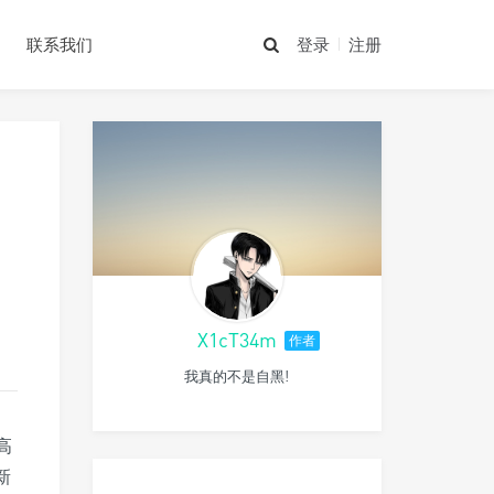
们
联系我们
登录
注册
X1cT34m
作者
我真的不是自黑!
高
新