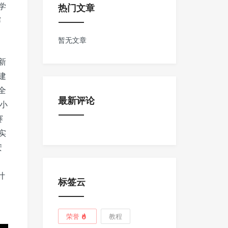
学
热门文章
赛
暂无文章
新
建
全
最新评论
学小
赛
实
安
计
标签云
、
荣誉
教程