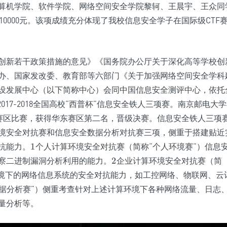
算机学院、软件学院、网络空间安全学院黎轲、王晨宇、王众同
金10000元。该项成绩充分体现了我校信息安全学子在国际级CTF
创新若干政策措施的意见》《国务院办公厅关于深化高等学校创
办、国家发改委、教育部等六部门《关于加强网络空间安全学科
设发展中心（以下简称中心）会同中国信息安全测评中心，依托
017-2018全国高校“西普杯”信息安全铁人三项赛。南京邮电大
华东赛区比赛，获得华东赛区第二名，晋级决赛。信息安全铁人三项
境安全对抗赛和信息安全数据分析对抗赛三项，侧重于搭建贴近
抗能力。
1
个人计算环境安全对抗赛（简称“个人环境赛”）信息
1
察二进制漏洞分析利用的能力。
2
企业计算环境安全对抗赛（简
2
环境下的网络信息系统的安全对抗能力，如工控网络、物联网、云
据分析赛”）侧重考查针对上述计算环境下各种网络流量、日志
量分析等。