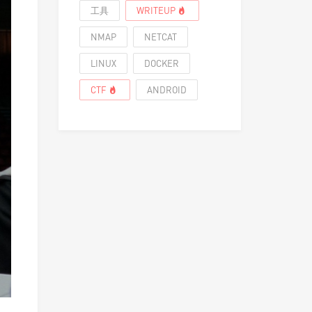
工具
WRITEUP
NMAP
NETCAT
LINUX
DOCKER
CTF
ANDROID