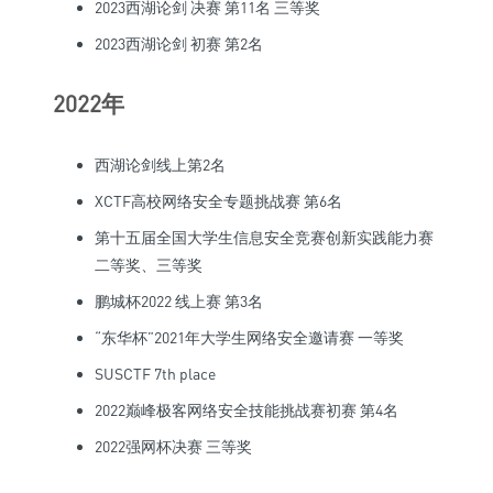
2023西湖论剑 决赛 第11名 三等奖
2023西湖论剑 初赛 第2名
2022年
西湖论剑线上第2名
XCTF高校网络安全专题挑战赛 第6名
第十五届全国大学生信息安全竞赛创新实践能力赛
二等奖、三等奖
鹏城杯2022 线上赛 第3名
“东华杯”2021年大学生网络安全邀请赛 一等奖
SUSCTF 7th place
2022巅峰极客网络安全技能挑战赛初赛 第4名
2022强网杯决赛 三等奖