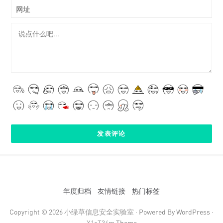
网址
年度归档
友情链接
热门标签
Copyright © 2026
小绿草信息安全实验室
· Powered By WordPress ·
X1cT34m
Theme