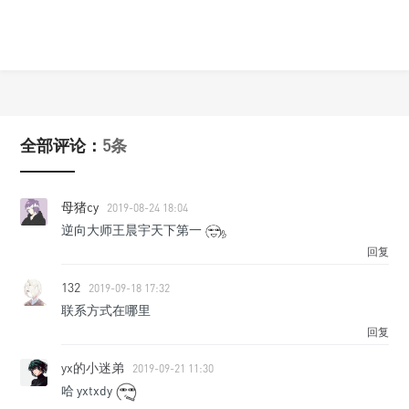
全部评论：
5条
母猪cy
2019-08-24 18:04
逆向大师王晨宇天下第一
回复
132
2019-09-18 17:32
联系方式在哪里
回复
yx的小迷弟
2019-09-21 11:30
哈 yxtxdy