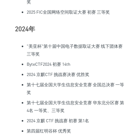
奖
2025 FIC全国网络空间取证大赛 初赛 三等奖
2024年
"美亚杯"第十届中国电子数据取证大赛 线下团体赛
三等奖
ByteCTF2024 初赛 14th
2024 京麒CTF 挑战赛决赛 优胜奖
第十七届全国大学生信息安全竞赛 全国总决赛 一等
奖
第十七届全国大学生信息安全竞赛 华东北分区赛 第
4名 一等奖、三等奖
2024 京麒 CTF 挑战赛 初赛 第1名
第四届红明谷杯 优秀奖