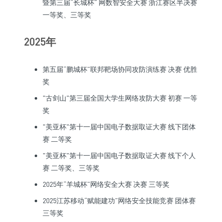
暨第三届“长城杯” 网数智安全大赛 浙江赛区半决赛
一等奖、三等奖
2025年
第五届“鹏城杯”联邦靶场协同攻防演练赛 决赛 优胜
奖
"古剑山"第三届全国大学生网络攻防大赛 初赛 一等
奖
"美亚杯"第十一届中国电子数据取证大赛 线下团体
赛 二等奖
"美亚杯"第十一届中国电子数据取证大赛 线下个人
赛 二等奖、三等奖
2025年“羊城杯”网络安全大赛 决赛 三等奖
2025江苏移动“赋能建功”网络安全技能竞赛 团体赛
三等奖