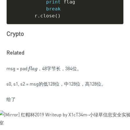
print
 flag

break
        r
.
close
(
)
Crypto
Related
msg = pad
，48字节长，384位。
f
l
a
g
f
l
a
g
s0, s1, s2 = msg的低128位，中128位，高128位。
给了