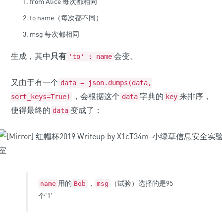
from Alice
每
每
次
次
都
都
相
相
同
同
to name（每次都不同）
msg
每
每
次
次
都
都
相
相
同
同
生成，其中
只有
会变。
'to' : name
又由于有一个
data = json.dumps(data,
，会根据这个
字典的
来排序，
sort_keys=True)
data
key
使得最终的
变成了：
data
用的
，
（试验）选择的是95
name
Bob
msg
个'1'