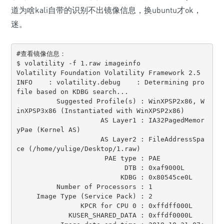
道为啥kali自带的识别不出镜像信息，换ubuntu才ok，
迷。
#查看镜像信息： 

$ volatility -f 1.raw imageinfo

Volatility Foundation Volatility Framework 2.5

INFO    : volatility.debug    : Determining pro
file based on KDBG search...

          Suggested Profile(s) : WinXPSP2x86, W
inXPSP3x86 (Instantiated with WinXPSP2x86)

                     AS Layer1 : IA32PagedMemor
yPae (Kernel AS)

                     AS Layer2 : FileAddressSpa
ce (/home/yulige/Desktop/1.raw)

                      PAE type : PAE

                           DTB : 0xaf9000L

                          KDBG : 0x80545ce0L

          Number of Processors : 1

     Image Type (Service Pack) : 2

                KPCR for CPU 0 : 0xffdff000L

             KUSER_SHARED_DATA : 0xffdf0000L
