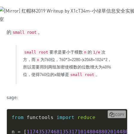
的
。
small root
要求是要小于模数
的
次
small root
n
1/e
方，而
为760位，760*3=2280>2048=1024*2，
x
所以需要用到两组加密使模数的位数增大为4096
位，使得760位的x能够是
。
small root
sage:
COPY
from
 functools 
import
reduce
n 
=
[
11743537468135317101480488020144809