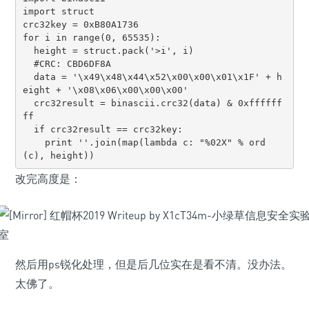
import struct

crc32key = 0xB80A1736

for i in range(0, 65535):

  height = struct.pack('>i', i)

  #CRC: CBD6DF8A

  data = '\x49\x48\x44\x52\x00\x00\x01\x1F' + h
eight + '\x08\x06\x00\x00\x00'

  crc32result = binascii.crc32(data) & 0xffffff
ff

  if crc32result == crc32key:

    print ''.join(map(lambda c: "%02X" % ord
(c), height))
改完高度是：
然后用ps锐化处理，但是后几位实在是看不清。没办法。
太佛了。