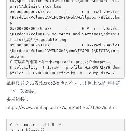
rs\Application Data\Microsoft\User Account Pict
ures\Administrator.bmp

0x000000000247c1a8      1      0 R--rwd \Device
\HarddiskVolume1\WINDOWS\Web\Wallpaper\Bliss.bm
p

0x000000000249ae78      1      0 R--r-- \Device
\HarddiskVolume1\Documents and Settings\Adminis
trator\桌面\vegetable.png

0x0000000002511c70      1      0 R--rwd \Device
\HarddiskVolume1\WINDOWS\ime\IMJP8_1\DICTS\imjp
gn.grm

# 可以看到桌面上有一个vegetable.png,将它dump出来。

$ volatility -f 1.raw --profile=WinXPSP2x86 dum
pfiles -Q 0x000000001efb29f8 -n --dump-dir=./
拿到图片之后发现crc32校验过不去，用网上找的脚本跑
一下，改高度。
参考链接：
https://www.cnblogs.com/WangAoBo/p/7108278.html
# -*- coding: utf-8 -*-

import binascii
