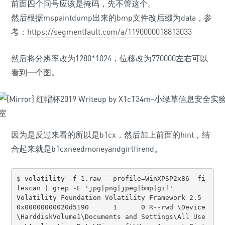
前面四个问号应该是掩码，先不管这个。
然后根据mspaintdump出来的bmp文件改后缀为data，参
考：
https://segmentfault.com/a/1190000018813033
然后将分辨率改为1280*1024，位移改为770000左右可以
看到一个图。
因为是反过来看的所以是b1cx，然后加上前面的hint，结
合起来就是b1cxneedmoneyandgirlfirend。
$ volatility -f 1.raw --profile=WinXPSP2x86  fi
lescan | grep -E 'jpg|png|jpeg|bmp|gif'

Volatility Foundation Volatility Framework 2.5

0x00000000020d5190      1      0 R--rwd \Device
\HarddiskVolume1\Documents and Settings\All Use