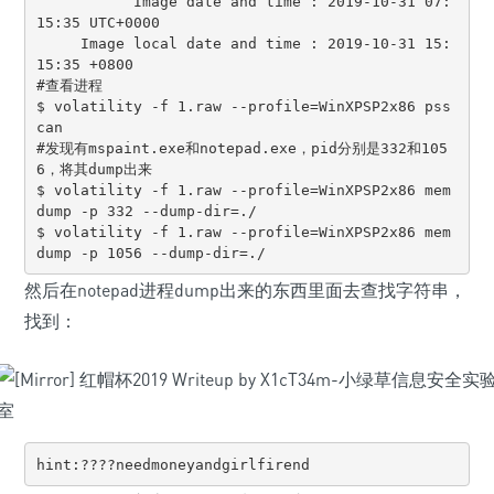
           Image date and time : 2019-10-31 07:
15:35 UTC+0000

     Image local date and time : 2019-10-31 15:
15:35 +0800

#查看进程

$ volatility -f 1.raw --profile=WinXPSP2x86 pss
can

#发现有mspaint.exe和notepad.exe，pid分别是332和105
6，将其dump出来

$ volatility -f 1.raw --profile=WinXPSP2x86 mem
dump -p 332 --dump-dir=./

$ volatility -f 1.raw --profile=WinXPSP2x86 mem
dump -p 1056 --dump-dir=./
然后在notepad进程dump出来的东西里面去查找字符串，
找到：
hint:????needmoneyandgirlfirend