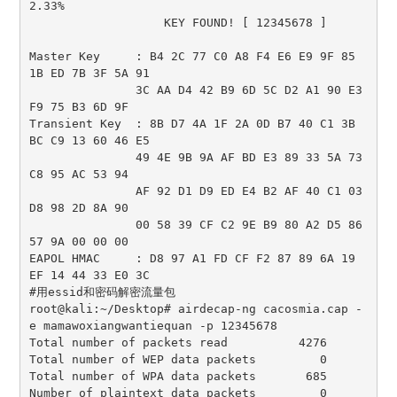
2.33%

                   KEY FOUND! [ 12345678 ]

Master Key     : B4 2C 77 C0 A8 F4 E6 E9 9F 85 
1B ED 7B 3F 5A 91 

               3C AA D4 42 B9 6D 5C D2 A1 90 E3 
F9 75 B3 6D 9F 

Transient Key  : 8B D7 4A 1F 2A 0D B7 40 C1 3B 
BC C9 13 60 46 E5 

               49 4E 9B 9A AF BD E3 89 33 5A 73 
C8 95 AC 53 94 

               AF 92 D1 D9 ED E4 B2 AF 40 C1 03 
D8 98 2D 8A 90 

               00 58 39 CF C2 9E B9 80 A2 D5 86 
57 9A 00 00 00 

EAPOL HMAC     : D8 97 A1 FD CF F2 87 89 6A 19 
EF 14 44 33 E0 3C 

#用essid和密码解密流量包

root@kali:~/Desktop# airdecap-ng cacosmia.cap -
e mamawoxiangwantiequan -p 12345678

Total number of packets read          4276

Total number of WEP data packets         0

Total number of WPA data packets       685

Number of plaintext data packets         0
