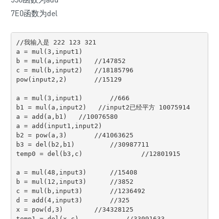
7E0函数为del
//我输入是 222 123 321

a = mul(3,input1)

b = mul(a,input1)   //147852

c = mul(b,input2)   //18185796

pow(input2,2)       //15129

a = mul(3,input1)       //666

b1 = mul(a,input2)   //input2已经平方 10075914                                      

a = add(a,b1)   //10076580

a = add(input1,input2)

b2 = pow(a,3)       //41063625

b3 = del(b2,b1)         //30987711

temp0 = del(b3,c)               //12801915

a = mul(48,input3)      //15408

b = mul(12,input3)      //3852

c = mul(b,input3)       //1236492

d = add(4,input3)       //325

x = pow(d,3)        //34328125

temp1 = del(x,c)            //33091633
