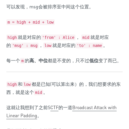
可以发现，msg会被排序至中间这个位置。
m = high + mid + low
就是对应的
，
就是对应
high
'from' : Alice
mid
的
，
就是对应的
。
'msg' : msg
low
'to' : name
每一个
的
高、中位
都是不变的，只不过
低位
变了而已。
m
和
都是已知(可以算出来）的，我们想要求的东
high
low
西，就是这个
。
mid
这就让我想到了之前S
CTF
的一道
Broadcast Attack with
Linear Padding
。