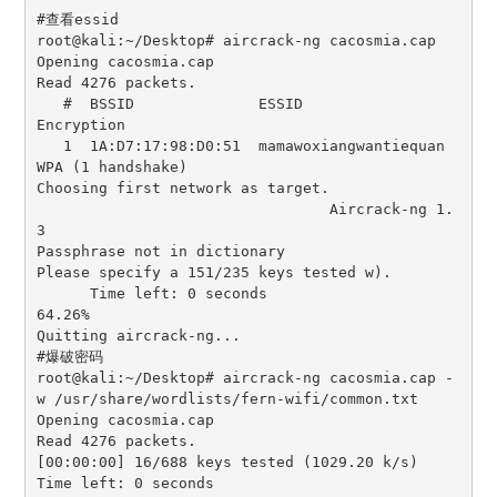
#查看essid

root@kali:~/Desktop# aircrack-ng cacosmia.cap 

Opening cacosmia.cap

Read 4276 packets.

   #  BSSID              ESSID                     
Encryption

   1  1A:D7:17:98:D0:51  mamawoxiangwantiequan     
WPA (1 handshake)

Choosing first network as target.

                                 Aircrack-ng 1.
3 

Passphrase not in dictionary

Please specify a 151/235 keys tested w).

      Time left: 0 seconds                                      
64.26%

Quitting aircrack-ng...

#爆破密码

root@kali:~/Desktop# aircrack-ng cacosmia.cap -
w /usr/share/wordlists/fern-wifi/common.txt 

Opening cacosmia.cap

Read 4276 packets.

[00:00:00] 16/688 keys tested (1029.20 k/s) 

Time left: 0 seconds                                       