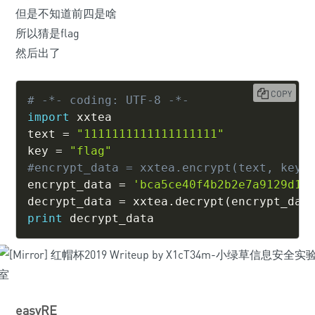
但是不知道前四是啥
所以猜是flag
然后出了
COPY
# -*- coding: UTF-8 -*-
import
 xxtea

text 
=
"1111111111111111111"
key 
=
"flag"
#encrypt_data = xxtea.encrypt(text, key)
encrypt_data 
=
'bca5ce40f4b2b2e7a9129d12
decrypt_data 
=
 xxtea
.
decrypt
(
encrypt_dat
print
 decrypt_data
easyRE