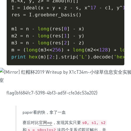
R
.
<
x
,
 y
,
 z
>
=
 Zmod
(
n
)
[
]
I 
=
 ideal
(
x 
+
 y 
+
 z 
-
 s
,
 x
^
17
-
 c1
,
 y
^
17
res 
=
 I
.
groebner_basis
(
)
m1 
=
 n 
-
long
(
res
[
0
]
-
 x
)
m2 
=
 n 
-
long
(
res
[
1
]
-
 y
)
m3 
=
 n 
-
long
(
res
[
2
]
-
 z
)
m 
=
(
long
(
m3
<<
256
)
+
long
(
m2
<<
128
)
+
lon
print
hex
(
m
)
[
2
:
]
.
strip
(
'L'
)
.
decode
(
'hex'
flag{bf684fc7-5398-4bf3-ad5f-cfe3dc53a202}
paper看的快，拿了一血
赛后对比
官网wp
，发现其实只要
s0, s1, s2
和
这四个关系式即可解出，并
s = s0+s1+s2