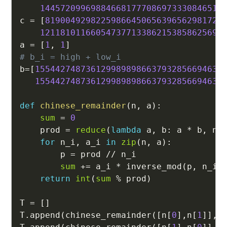
144572099698846681777086973330846514
c 
=
[
81900492982259866450656396562981725
121181011660547377133862153858625697
a 
=
[
1
,
1
]
# b_i = high + low_i
b
=
[
1554427487361299898986637932856694638
1554427487361299898986637932856694638
def
chinese_remainder
(
n
,
 a
)
:
sum
=
0
    prod 
=
reduce
(
lambda
 a
,
 b
:
 a 
*
 b
,
 n
)
for
 n_i
,
 a_i 
in
zip
(
n
,
 a
)
:
        p 
=
 prod 
//
 n_i

sum
+=
 a_i 
*
 inverse_mod
(
p
,
 n_i
)
return
int
(
sum
%
 prod
)
T 
=
[
]
T
.
append
(
chinese_remainder
(
[
n
[
0
]
,
n
[
1
]
]
,
[