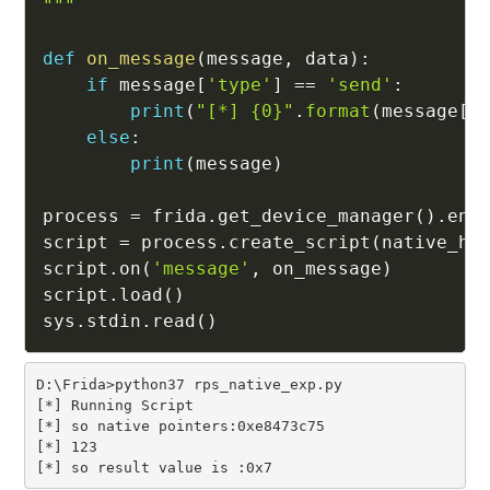
"""
def
on_message
(
message
,
 data
)
:
if
 message
[
'type'
]
==
'send'
:
print
(
"[*] {0}"
.
format
(
message
[
'
else
:
print
(
message
)
process 
=
 frida
.
get_device_manager
(
)
.
enu
script 
=
 process
.
create_script
(
native_ho
script
.
on
(
'message'
,
 on_message
)
script
.
load
(
)
sys
.
stdin
.
read
(
)
D:\Frida>python37 rps_native_exp.py

[*] Running Script

[*] so native pointers:0xe8473c75

[*] 123

[*] so result value is :0x7