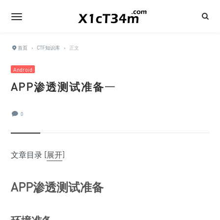
首页
›
CTF知识库
›
正文
Android
APP渗透测试准备
一
一
0
文章目录
[
展开
]
APP渗透测试准备