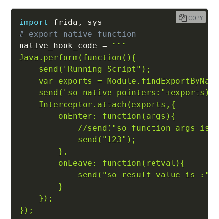
COPY
import
 frida
,
# export native function
native_hook_code 
=
"""

Java.perform(function(){

    send("Running Script");

    var exports = Module.findExportByName
    send("so native pointers:"+exports);

    Interceptor.attach(exports,{

        onEnter: function(args){ 

            //send("so function args is: 
            send("123");

        },

        onLeave: function(retval){

            send("so result value is :"+r
        }

    });

});
