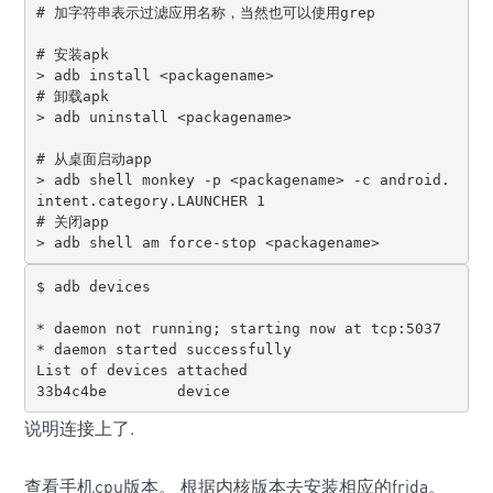
# 加字符串表示过滤应用名称，当然也可以使用grep

# 安装apk

> adb install <packagename>

# 卸载apk

> adb uninstall <packagename>

# 从桌面启动app

> adb shell monkey -p <packagename> -c android.
intent.category.LAUNCHER 1

# 关闭app

> adb shell am force-stop <packagename>
$ adb devices

* daemon not running; starting now at tcp:5037

* daemon started successfully

List of devices attached

33b4c4be        device
说明连接上了.
查看手机cpu版本。 根据内核版本去安装相应的frida。