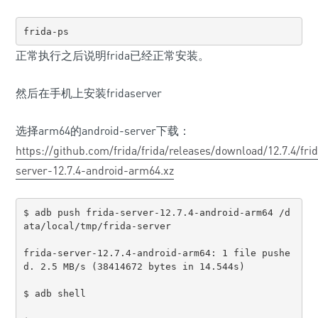
frida-ps  
正常执行之后说明frida已经正常安装。
然后在手机上安装fridaserver
选择arm64的android-server下载：
https://github.com/frida/frida/releases/download/12.7.4/fri
server-12.7.4-android-arm64.xz
$ adb push frida-server-12.7.4-android-arm64 /d
ata/local/tmp/frida-server

frida-server-12.7.4-android-arm64: 1 file pushe
d. 2.5 MB/s (38414672 bytes in 14.544s)

$ adb shell
