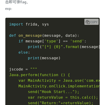
击即可弹flag。
exp:
COPY
import
 frida
,
 sys

def
on_message
(
message
,
 data
)
:
if
 message
[
'type'
]
==
'send'
:
print
(
"[*] {0}"
.
format
(
message
[
'
else
:
print
(
message
)
jscode 
=
"""

Java.perform(function () {

    var MainActivity = Java.use('com.exam
    MainActivity.onClick.implementation =
        send("Hook Start...");

        var returnValue = this.calc();

        send("Return:"+returnValue);
