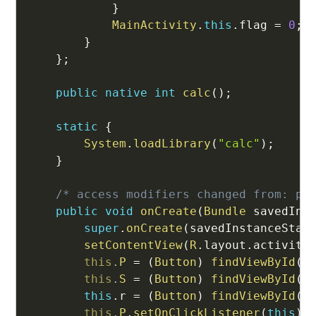
}
MainActivity
.
this
.
flag 
=
0
;
}
}
;
public
native
int
calc
(
)
;
static
{
System
.
loadLibrary
(
"calc"
)
;
}
/* access modifiers changed from: pr
public
void
onCreate
(
Bundle
 savedIns
super
.
onCreate
(
savedInstanceStat
setContentView
(
R
.
layout
.
activity
this
.
P
=
(
Button
)
findViewById
(
R
this
.
S
=
(
Button
)
findViewById
(
R
this
.
r 
=
(
Button
)
findViewById
(
R
this
.
P
.
setOnClickListener
(
this
)
;