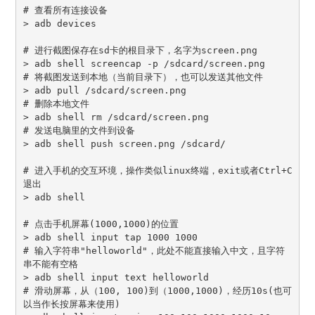
# 查看所有连接设备

> adb devices

# 进行截图保存在sd卡的根目录下，名字为screen.png

> adb shell screencap -p /sdcard/screen.png

# 将截图发送到本地（当前目录下），也可以发送其他文件

> adb pull /sdcard/screen.png

# 删除本地文件

> adb shell rm /sdcard/screen.png

# 发送电脑里的文件到设备

> adb shell push screen.png /sdcard/

# 进入手机的交互环境，操作类似linux终端，exit或者Ctrl+C
退出

> adb shell

# 点击手机屏幕(1000,1000)的位置

> adb shell input tap 1000 1000

# 输入字符串"helloworld"，此处不能直接输入中文，且字符
串不能有空格

> adb shell input text helloworld

# 滑动屏幕，从（100, 100)到（1000,1000)，经历10s(也可
以当作长按屏幕来使用)
