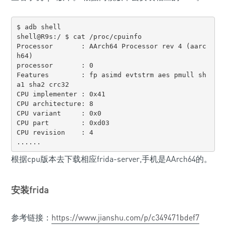
$ adb shell

shell@R9s:/ $ cat /proc/cpuinfo

Processor       : AArch64 Processor rev 4 (aarc
h64)

processor       : 0

Features        : fp asimd evtstrm aes pmull sh
a1 sha2 crc32

CPU implementer : 0x41

CPU architecture: 8

CPU variant     : 0x0

CPU part        : 0xd03

CPU revision    : 4

......
根据cpu版本去下载相应frida-server,手机是AArch64的。
安装frida
参考链接：
https://www.jianshu.com/p/c349471bdef7