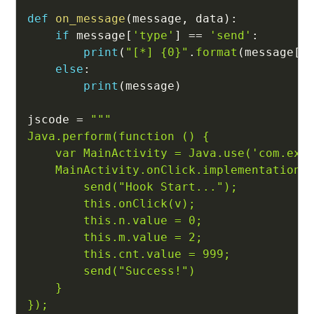
def
on_message
(
message
,
 data
)
:
if
 message
[
'type'
]
==
'send'
:
print
(
"[*] {0}"
.
format
(
message
[
'
else
:
print
(
message
)
jscode 
=
"""

Java.perform(function () {

    var MainActivity = Java.use('com.exam
    MainActivity.onClick.implementation =
        send("Hook Start...");

        this.onClick(v);

        this.n.value = 0;

        this.m.value = 2;

        this.cnt.value = 999;

        send("Success!")

    }

});
