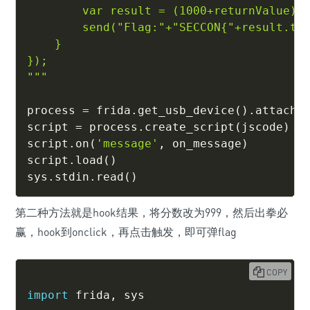
        var result = (1000+returnValue)*1
        send("Flag:"+"SECCON{"+result.toS
    }

});

"""
process 
=
 frida
.
get_usb_device
(
)
.
attach
(
script 
=
 process
.
create_script
(
jscode
)
script
.
on
(
'message'
,
 on_message
)
script
.
load
(
)
sys
.
stdin
.
read
(
)
第二种方法就是hook结果，将分数改为999，然后出拳必
赢，hook到onclick，再点击触发，即可弹flag
COPY
import
 frida
,
 sys
