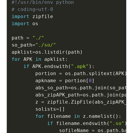
#!/usr/bin/env python
# coding=utf-8
import
import
 os

path 
=
"./"
so_path
=
"./so/"
apklist
=
os
.
listdir
(
path
)
for
 APK 
in
 apklist
:
if
 APK
.
endswith
(
".apk"
)
:
        portion 
=
 os
.
path
.
splitext
(
APK
)
        apkname 
=
 portion
[
0
]
        abs_so_path
=
os
.
path
.
join
(
so_path
        abs_zipAPK_path
=
os
.
path
.
join
(
pat
        z 
=
 zipfile
.
ZipFile
(
abs_zipAPK_p
        solists
=
[
]
for
 filename 
in
 z
.
namelist
(
)
:
if
 filename
.
endswith
(
".so"
)
:
                sofileName 
=
 os
.
path
.
bas