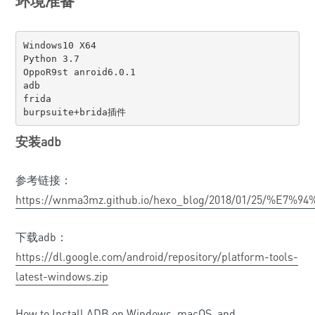
环境准备
Windows10 X64

Python 3.7

OppoR9st anroid6.0.1

adb

frida

burpsuite+brida插件
安装adb
参考链接：
https://wnma3mz.github.io/hexo_blog/2018/01/25
下载adb：
https://dl.google.com/android/repository/platform-tools-
latest-windows.zip
How to Install ADB on Windows, macOS, and