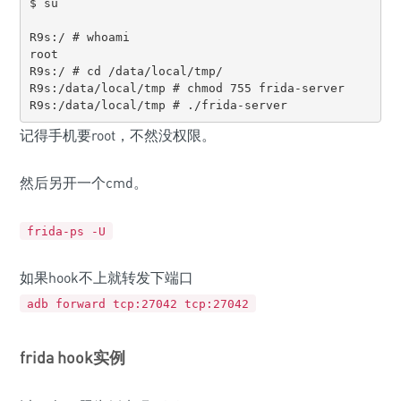
$ su

R9s:/ # whoami

root

R9s:/ # cd /data/local/tmp/

R9s:/data/local/tmp # chmod 755 frida-server

R9s:/data/local/tmp # ./frida-server
记得手机要root，不然没权限。
然后另开一个cmd。
frida-ps -U
如果hook不上就转发下端口
adb forward tcp:27042 tcp:27042
frida hook实例