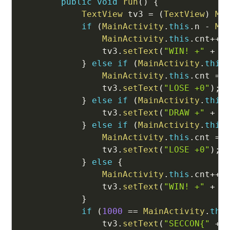
public
void
run
(
)
{
TextView
 tv3 
=
(
TextView
)
Ma
if
(
MainActivity
.
this
.
n 
-
Ma
MainActivity
.
this
.
cnt
++
;
                tv3
.
setText
(
"WIN! +"
+
S
}
else
if
(
MainActivity
.
this
MainActivity
.
this
.
cnt 
=
                tv3
.
setText
(
"LOSE +0"
)
;
}
else
if
(
MainActivity
.
this
                tv3
.
setText
(
"DRAW +"
+
S
}
else
if
(
MainActivity
.
this
MainActivity
.
this
.
cnt 
=
                tv3
.
setText
(
"LOSE +0"
)
;
}
else
{
MainActivity
.
this
.
cnt
++
;
                tv3
.
setText
(
"WIN! +"
+
S
}
if
(
1000
==
MainActivity
.
thi
                tv3
.
setText
(
"SECCON{"
+