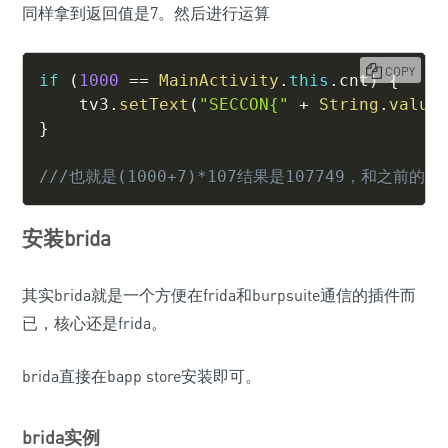
同样拿到返回值是7。然后进行运算
COPY
if
(
1000
==
MainActivity
.
this
.
cnt
)
{
    tv3
.
setText
(
"SECCON{"
+
String
.
value
}
///也就是(1000+7)*107结果是107749，和之前的
安装brida
其实brida就是一个方便在frida和burpsuite通信的插件而
已，核心还是frida。
brida直接在bapp store安装即可。
brida实例