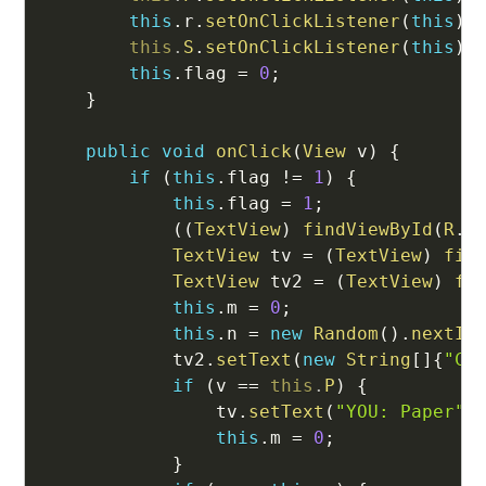
this
.
r
.
setOnClickListener
(
this
)
;
this
.
S
.
setOnClickListener
(
this
)
;
this
.
flag 
=
0
;
}
public
void
onClick
(
View
 v
)
{
if
(
this
.
flag 
!=
1
)
{
this
.
flag 
=
1
;
(
(
TextView
)
findViewById
(
R
.
i
TextView
 tv 
=
(
TextView
)
fin
TextView
 tv2 
=
(
TextView
)
fi
this
.
m 
=
0
;
this
.
n 
=
new
Random
(
)
.
nextIn
            tv2
.
setText
(
new
String
[
]
{
"CP
if
(
v 
==
this
.
P
)
{
                tv
.
setText
(
"YOU: Paper"
)
this
.
m 
=
0
;
}