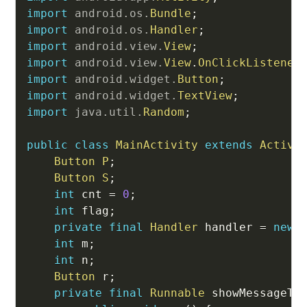
import
android
.
os
.
Bundle
;
import
android
.
os
.
Handler
;
import
android
.
view
.
View
;
import
android
.
view
.
View
.
OnClickListener
import
android
.
widget
.
Button
;
import
android
.
widget
.
TextView
;
import
java
.
util
.
Random
;
public
class
MainActivity
extends
Activi
Button
P
;
Button
S
;
int
 cnt 
=
0
;
int
 flag
;
private
final
Handler
 handler 
=
new
int
 m
;
int
 n
;
Button
 r
;
private
final
Runnable
 showMessageTa