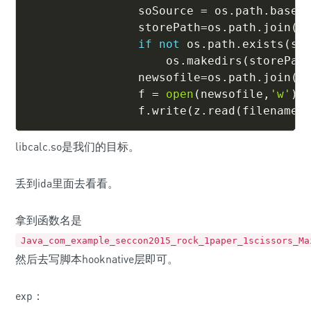
                soSource 
=
 os
.
path
.
basen
                storePath
=
os
.
path
.
join
(
a
if
not
 os
.
path
.
exists
(
st
                    os
.
makedirs
(
storePat
                newsofile
=
os
.
path
.
join
(
s
                f 
=
open
(
newsofile
,
'w'
)
                f
.
write
(
z
.
read
(
filename
)
libcalc.so是我们的目标。
丢到ida里面去看看。
拿到函数名是
Java_com_example_seccon2015_rock_1paper_1scissors_Ma
然后去写脚本hooknative层即可。
exp：