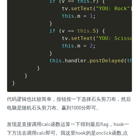
if
(
v 
==
this
.
r
)
{
                tv
.
setText
(
"YOU: Rock"
)
;
this
.
m 
=
1
;
}
if
(
v 
==
this
.
S
)
{
                tv
.
setText
(
"YOU: Scissor
this
.
m 
=
2
;
}
this
.
handler
.
postDelayed
(
thi
}
}
}
代码逻辑也比较简单，按钮按一下选择石头剪刀布，然后
电脑是随机石头剪刀布。赢到1000分即可。
发现是直接调用calc函数运算一下得到最后flag，hook一
下方法去调用calc即可。我这里hook的是onclick函数,点