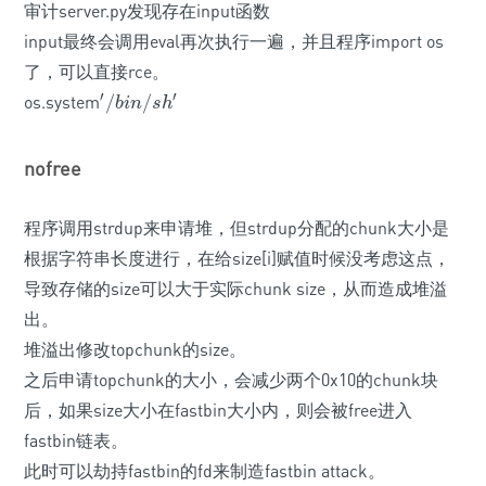
审计server.py发现存在input
函数
input
最终会调用eval再次执行一遍，并且程序import os
了，可以直接rce。
′
′
os.system
/
/
′
/
b
i
n
/
s
h
′
b
i
n
s
h
nofree
程序调用strdup来申请堆，但strdup分配的chunk大小是
根据字符串长度进行，在给size[i]赋值时候没考虑这点，
导致存储的size可以大于实际chunk size，从而造成堆溢
出。
堆溢出修改topchunk的size。
之后申请topchunk的大小，会减少两个0x10的chunk块
后，如果size大小在fastbin大小内，则会被free进入
fastbin链表。
此时可以劫持fastbin的fd来制造fastbin attack。