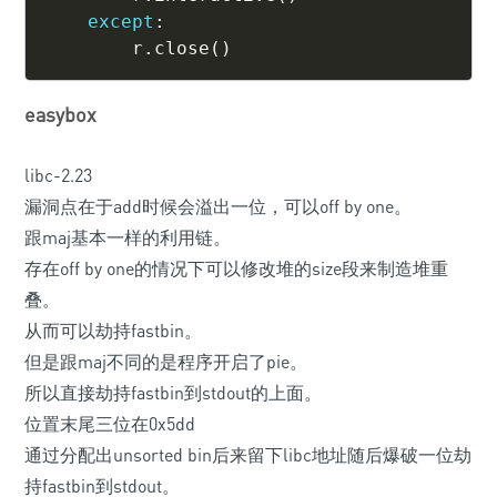
except
:
        r
.
close
(
)
easybox
libc-2.23
漏洞点在于add时候会溢出一位，可以off by one。
跟maj基本一样的利用链。
存在off by one的情况下可以修改堆的size段来制造堆重
叠。
从而可以劫持fastbin。
但是跟maj不同的是程序开启了pie。
所以直接劫持fastbin到stdout的上面。
位置末尾三位在0x5dd
通过分配出unsorted bin后来留下libc地址随后爆破一位劫
持fastbin到stdout。