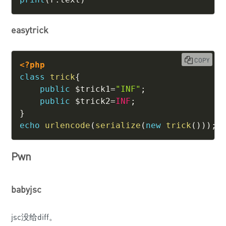
easytrick
COPY
<?php
class
trick
{
public
$trick1
=
"INF"
;
public
$trick2
=
INF
;
}
echo
urlencode
(
serialize
(
new
trick
(
)
)
)
;
Pwn
babyjsc
jsc没给diff。