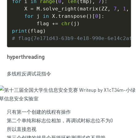
for
 i 
in
range
(
0
,
len
(
tmp
)
,
7
)
:
    X 
=
 M
.
solve_right
(
matrix
(
ZZ
,
7
,
1
,
 t
for
 j 
in
 X
.
transpose
(
)
[
0
]
:
        flag 
+=
chr
(
j
)
print
(
flag
)
# flag{7e171d43-63b9-4e18-990e-6e14c2afe
hyperthreading
多线程反调试花指令
只有第一个创建的线程有操作
第二个单纯和标志位相加，再调试时标志位不为0
所以直接忽视
第三个创建的就是个死循环检测调试也不用管