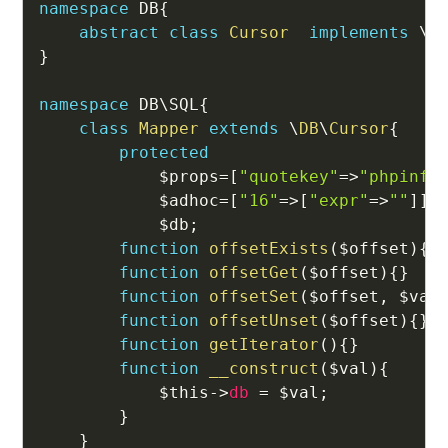
namespace
DB
{
abstract
class
Cursor
implements
\
I
}
namespace
DB
\
SQL
{
class
Mapper
extends
\
DB
\
Cursor
{
protected
$props
=
[
"quotekey"
=>
"phpinfo
$adhoc
=
[
"16"
=>
[
"expr"
=>
""
]
]
,
$db
;
function
offsetExists
(
$offset
)
{
}
function
offsetGet
(
$offset
)
{
}
function
offsetSet
(
$offset
,
$val
function
offsetUnset
(
$offset
)
{
}
function
getIterator
(
)
{
}
function
__construct
(
$val
)
{
$this
->
db
=
$val
;
}
}