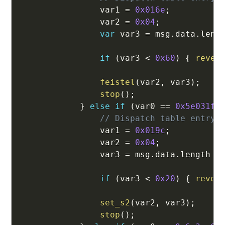
                var1 
=
0x016e
;
                var2 
=
0x04
;
var
 var3 
=
 msg
.
data
.
leng
if
(
var3 
<
0x60
)
{
rever
feistel
(
var2
,
 var3
)
;
stop
(
)
;
}
else
if
(
var0 
==
0x5e031f4
// Dispatch table entry 
                var1 
=
0x019c
;
                var2 
=
0x04
;
                var3 
=
 msg
.
data
.
length 
-
if
(
var3 
<
0x20
)
{
rever
set_s2
(
var2
,
 var3
)
;
stop
(
)
;