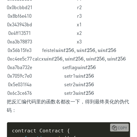
0x0bcbbd21
r2
0x8bf6e410
r3
0x343943bd
x1
0x4ff13571
x2
0xa3b78873
x3
0x56b15fe3
feistel
256
,
256
,
256
u
i
n
t
256
,
u
i
n
t
256
,
u
i
n
t
256
u
i
n
t
u
i
n
t
u
i
n
t
0xc4ee5c77
calcx
256
,
256
,
256
,
256
u
i
n
t
256
,
u
i
n
t
256
,
u
i
n
t
256
,
u
i
n
t
256
u
i
n
t
u
i
n
t
u
i
n
t
u
i
n
t
0xa7ba732e
setflag
256
u
i
n
t
256
u
i
n
t
0x7059c7e0
setr1
256
u
i
n
t
256
u
i
n
t
0x5e031f4a
setr2
256
u
i
n
t
256
u
i
n
t
0x6c3ce676
setr3
256
u
i
n
t
256
u
i
n
t
把反汇编代码里的函数名都改一下，得到最终美化的伪代
码：
COPY
contract Contract 
{