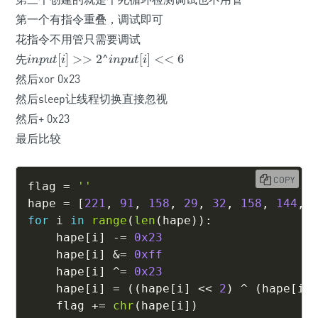
第一个有指令重叠，调试即可
花指令不用管只需要调试
先
[
]
>
>
2
^
[
]
<
<
6
i
n
p
u
t
[
i
]
>>
2
i
n
p
u
t
[
i
]
<<
6
i
n
p
u
t
i
i
n
p
u
t
i
然后xor 0x23
然后sleep让线程切换直接忽视
然后+ 0x23
最后比较
COPY
flag 
=
''
hape 
=
[
221
,
91
,
158
,
29
,
32
,
158
,
144
,
for
 i 
in
range
(
len
(
hape
)
)
:
    hape
[
i
]
-=
0x23
    hape
[
i
]
&
=
0xff
    hape
[
i
]
^
=
0x23
    hape
[
i
]
=
(
(
hape
[
i
]
<<
2
)
^
(
hape
[
i
]
    flag 
+=
chr
(
hape
[
i
]
)