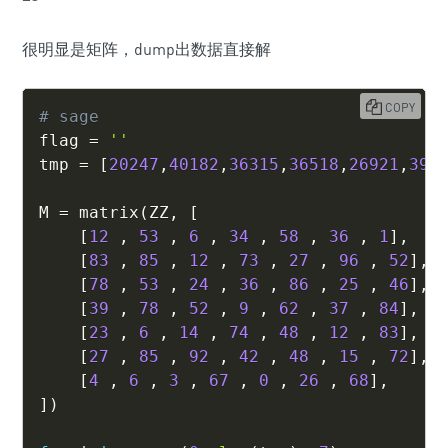
很明显是矩阵，dump出数据直接解
COPY
# sage
flag 
=
''
tmp 
=
[
20247
,
40182
,
36315
,
36518
,
26921
,
391
M 
=
 matrix
(
ZZ
,
[
[
12
,
53
,
6
,
34
,
58
,
36
,
1
]
,
[
83
,
85
,
12
,
73
,
27
,
96
,
52
]
,
[
78
,
53
,
24
,
36
,
86
,
25
,
46
]
,
[
39
,
78
,
52
,
9
,
62
,
37
,
84
]
,
[
23
,
6
,
14
,
74
,
48
,
12
,
83
]
,
[
27
,
85
,
92
,
42
,
48
,
15
,
72
]
,
[
4
,
6
,
3
,
67
,
0
,
26
,
68
]
,
]
)