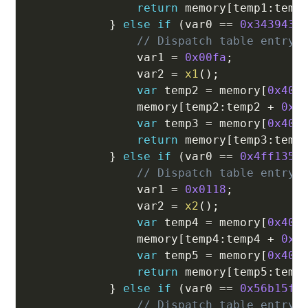
return
 memory
[
temp1
:
temp
}
else
if
(
var0 
==
0x343943b
// Dispatch table entry 
                var1 
=
0x00fa
;
                var2 
=
x1
(
)
;
var
 temp2 
=
 memory
[
0x40
:
                memory
[
temp2
:
temp2 
+
0x2
var
 temp3 
=
 memory
[
0x40
:
return
 memory
[
temp3
:
temp
}
else
if
(
var0 
==
0x4ff1357
// Dispatch table entry 
                var1 
=
0x0118
;
                var2 
=
x2
(
)
;
var
 temp4 
=
 memory
[
0x40
:
                memory
[
temp4
:
temp4 
+
0x2
var
 temp5 
=
 memory
[
0x40
:
return
 memory
[
temp5
:
temp
}
else
if
(
var0 
==
0x56b15fe
// Dispatch table entry 