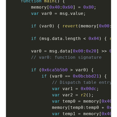
function
main
(
)
{
        memory
[
0x40
:
0x60
]
=
0x80
;
var
 var0 
=
 msg
.
value
;
if
(
var0
)
{
revert
(
memory
[
0x00
:
0
if
(
msg
.
data
.
length 
<
0x04
)
{
re
        var0 
=
 msg
.
data
[
0x00
:
0x20
]
>>
0x
// var0: function signature
if
(
0x6ca5b5b0
>
 var0
)
{
if
(
var0 
==
0x0bcbbd21
)
{
// Dispatch table entry 
var
 var1 
=
0x00dc
;
var
 var2 
=
r2
(
)
;
var
 temp0 
=
 memory
[
0x40
:
                memory
[
temp0
:
temp0 
+
0x2
var
 temp1 
=
 memory
[
0x40
: