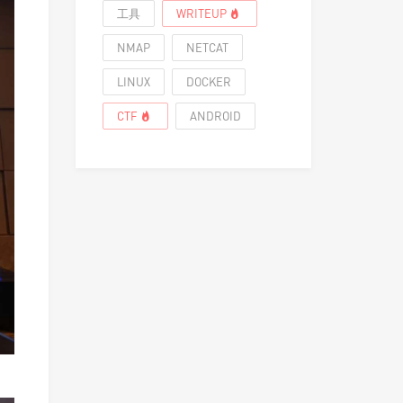
工具
WRITEUP
NMAP
NETCAT
LINUX
DOCKER
CTF
ANDROID