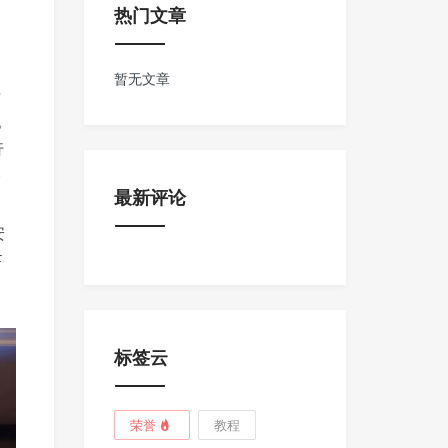
热门文章
暂无文章
决
。
行
全
最新评论
安
F
标签云
荣誉
教程