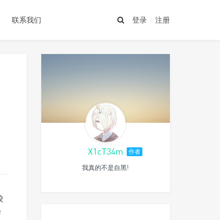
们
联系我们
登录
注册
X1cT34m
作者
我真的不是自黑!
校
学