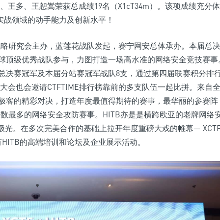
、王多、王恕嵩荣获总成绩19名（X1cT34m）。该项成绩充分体
上实战领域的动手能力及创新水平！
展战略研究会主办，蓝莲花战队发起，赛宁网安总体承办。本届总
球顶级优秀战队参与，力图打造一场高水准的网络安全竞技赛事
总决赛冠军及本届分站赛冠军战队8支，通过第四届联赛积分排
B大会也会邀请CTFTIME排行榜靠前的多支队伍一起比拼。来自
极客的精彩对决，打造年度最值得期待的赛事，最华丽的参赛阵
人数最多的网络安全攻防赛事。HITB亦是是横跨欧亚的老牌网络
极光。在多次完美合作的基础上拉开年度重磅大戏的帷幕— XCT
CTF，同期更有HITB的高端培训和论坛及企业展示活动。