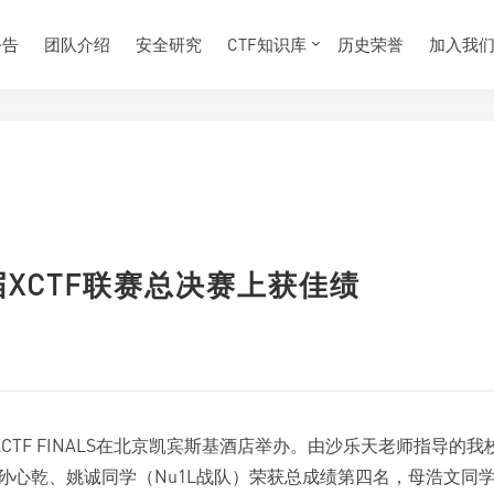
公告
团队介绍
安全研究
CTF知识库
历史荣誉
加入我
届XCTF联赛总决赛上获佳绩
决赛XCTF FINALS在北京凯宾斯基酒店举办。由沙乐天老师指导的我
孙心乾、姚诚同学（Nu1L战队）荣获总成绩第四名，母浩文同