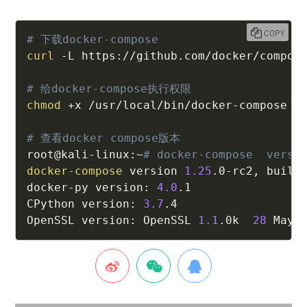
COPY
# 下载docker-compose
curl
 -L https://github.com/docker/compos
# 给docker-compose执行权限
chmod
 +x /usr/local/bin/docker-compose

# 查看docker compose版本
root@kali-linux:~
# docker-compose  versi
docker-compose
 version 
1.25
.0-rc2, build 
docker-py version: 
4.0
.1

CPython version: 
3.7
.4

OpenSSL version: OpenSSL 
1.1
.0k  
28
 May 