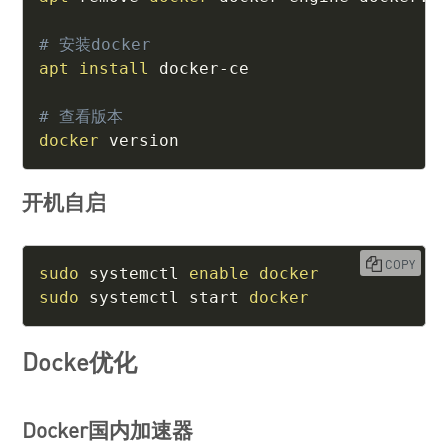
# 安装docker
apt
install
 docker-ce

# 查看版本
docker
 version
开机自启
COPY
sudo
 systemctl 
enable
docker
sudo
 systemctl start 
docker
Docke优化
Docker国内加速器